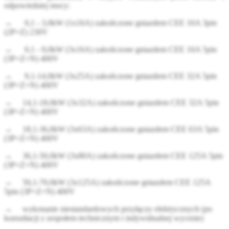
odpowiedniej mocy:
→ 0,1 - 3,0kW (1x16A) zakończone gniazdem CEE 16A 3pin
(2P+Z) 230V
→ 0,1 - 9,0kW (3x16A) zakończone gniazdem CEE 16A 5pin
(3P+Z+N) 400V
→ 9,1-14,0kW (3x25A) zakończone gniazdem CEE 32A 5pin
(3P+Z+N) 400V
→ 14,1-18,0kW (3x32A) zakończone gniazdem CEE 32A 5pin
(3P+Z+N) 400V
→ 18,1-36,0kW (3x63A) zakończone gniazdem CEE 63A 5pin
(3P+Z+N) 400V
→ 36,1-50,0kW (3x80A) zakończone gniazdem CEE 125A 5pin
(3P+Z+N) 400V
→ 50,1-70,0kW (3x125A) zakończone gniazdem CEE 125A
5pin (3P+Z+N) 400V
→ wykonanie niestandardowych przyłączy elektrycznych (po
konsultacji z zespołem technicznym i indywidualnej wycenie)