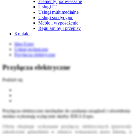
Elementy podwieszane
Usługi IT
Usługi multimedialne
Usługi spedycyjne
Meble i wyposażenie
Regulaminy i przepisy
Kontakt
Idea Expo
Usługi techniczne
Przyłącza elektryczne
Przyłącza elektryczne
Podziel się
Przyłącza elektryczne niezbędne do zasilania urządzeń i oświetlenia
stoiska wykonują wyłącznie służby IDEA Expo.
Oferta obejmuje wykonanie przyłączy elektrycznych (przewody
zakończone gniazdami) w miejscu wskazanym przez klienta, o