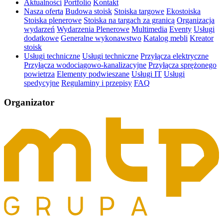
Aktualności
Portfolio
Kontakt
Nasza oferta
Budowa stoisk
Stoiska targowe
Ekostoiska
Stoiska plenerowe
Stoiska na targach za granicą
Organizacja
wydarzeń
Wydarzenia Plenerowe
Multimedia
Eventy
Usługi
dodatkowe
Generalne wykonawstwo
Katalog mebli
Kreator
stoisk
Usługi techniczne
Usługi techniczne
Przyłącza elektryczne
Przyłącza wodociągowo-kanalizacyjne
Przyłącza sprężonego
powietrza
Elementy podwieszane
Usługi IT
Usługi
spedycyjne
Regulaminy i przepisy
FAQ
Organizator