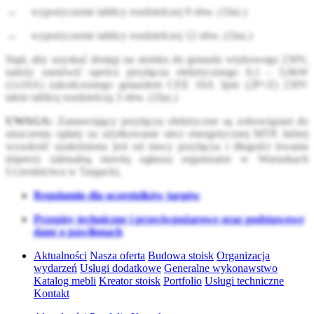
→ wypożyczenie tablicy rozdzielczej 9 obw. (1faz.)
→ wypożyczenie tablicy rozdzielczej 12 obw. (1faz.)
Stąd, aby uzyskać dostęp na stoisku do gniazda wtykowego 230V,
należy zamówić oprócz przyłącza elektrycznego 0,1 - 3,0kW
(1x16A) zakończonego gniazdem CEE 16A 3pin (2P+Z) 230V
także tablicę rozdzielczą 3 obw. (1faz.)
UWAGA:
Zamawiający przyłącza elektryczne są zobowiązani do
uiszczenia opłaty za użytkowanie sieci energetycznej MTP, której
wysokość uzależniona jest od mocy przyłącza i długości trwania
imprezy (aktualną stawkę ogłasza organizator w Warunkach
Uczestnictwa w Targach).
Regulamin dla uczestników targów
Przepisy techniczne i przeciwpożarowe oraz podstawowe
dane o pawilonach
Aktualności
Nasza oferta
Budowa stoisk
Organizacja
wydarzeń
Usługi dodatkowe
Generalne wykonawstwo
Katalog mebli
Kreator stoisk
Portfolio
Usługi techniczne
Kontakt