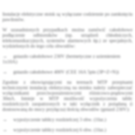
Instalacje elektryczne stoisk są wyłączane codziennie po zamknięciu
pawilonów.
W uzasadnionych przypadkach można zamówić całodobowe
podłączenie odbiorników (np. urządzeń chłodniczych,
telekomunikacyjnych, systemów alarmowych itp.) ze specjalnych,
wydzielonych do tego celu obwodów:
→ gniazdo całodobowe 230V (hermetyczne z uziemieniem
1x10A)
→ gniazdo całodobowe 400V (CEE 16A 5pin (3P+Z+N))
Zgodnie z obowiązującymi na terenach MTP przepisami
technicznymi instalację elektryczną na stoisku należy zabezpieczać
wyłącznikami przeciwporażeniowymi różnicowo-prądowymi
30mA. Istnieje w MTP możliwość wypożyczenia tablic
rozdzielczych zaopatrzonych w taki wyłącznik z pożądaną (i
dostosowaną do mocy przyłącza) ilością obwodów (gniazd 230V):
→ wypożyczenie tablicy rozdzielczej 3 obw. (1faz.)
→ wypożyczenie tablicy rozdzielczej 6 obw. (1faz.)