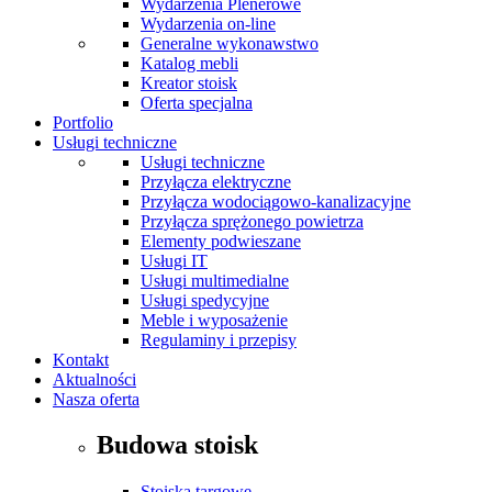
Wydarzenia Plenerowe
Wydarzenia on-line
Generalne wykonawstwo
Katalog mebli
Kreator stoisk
Oferta specjalna
Portfolio
Usługi techniczne
Usługi techniczne
Przyłącza elektryczne
Przyłącza wodociągowo-kanalizacyjne
Przyłącza sprężonego powietrza
Elementy podwieszane
Usługi IT
Usługi multimedialne
Usługi spedycyjne
Meble i wyposażenie
Regulaminy i przepisy
Kontakt
Aktualności
Nasza oferta
Budowa stoisk
Stoiska targowe