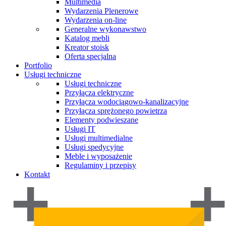
Multimedia
Wydarzenia Plenerowe
Wydarzenia on-line
Generalne wykonawstwo
Katalog mebli
Kreator stoisk
Oferta specjalna
Portfolio
Usługi techniczne
Usługi techniczne
Przyłącza elektryczne
Przyłącza wodociągowo-kanalizacyjne
Przyłącza sprężonego powietrza
Elementy podwieszane
Usługi IT
Usługi multimedialne
Usługi spedycyjne
Meble i wyposażenie
Regulaminy i przepisy
Kontakt