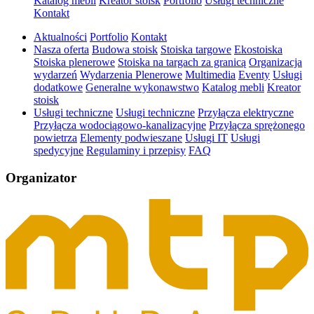
Katalog mebli
Kreator stoisk
Portfolio
Usługi techniczne
Kontakt
Aktualności
Portfolio
Kontakt
Nasza oferta
Budowa stoisk
Stoiska targowe
Ekostoiska
Stoiska plenerowe
Stoiska na targach za granicą
Organizacja
wydarzeń
Wydarzenia Plenerowe
Multimedia
Eventy
Usługi
dodatkowe
Generalne wykonawstwo
Katalog mebli
Kreator
stoisk
Usługi techniczne
Usługi techniczne
Przyłącza elektryczne
Przyłącza wodociągowo-kanalizacyjne
Przyłącza sprężonego
powietrza
Elementy podwieszane
Usługi IT
Usługi
spedycyjne
Regulaminy i przepisy
FAQ
Organizator