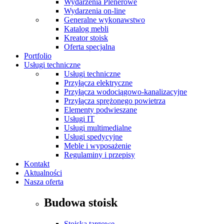
Wydarzenia Plenerowe
Wydarzenia on-line
Generalne wykonawstwo
Katalog mebli
Kreator stoisk
Oferta specjalna
Portfolio
Usługi techniczne
Usługi techniczne
Przyłącza elektryczne
Przyłącza wodociągowo-kanalizacyjne
Przyłącza sprężonego powietrza
Elementy podwieszane
Usługi IT
Usługi multimedialne
Usługi spedycyjne
Meble i wyposażenie
Regulaminy i przepisy
Kontakt
Aktualności
Nasza oferta
Budowa stoisk
Stoiska targowe