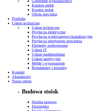
Generalne wykonawstwo
Katalog mebli
Kreator stoisk
Oferta specjalna
Portfolio
Usługi techniczne
Usługi techniczne
Przyłącza elektryczne
Przyłącza wodociągowo-kanalizacyjne
Przyłącza sprężonego powietrza
Elementy podwieszane
Usługi IT
Usługi multimedialne
Usługi spedycyjne
Meble i wyposażenie
Regulaminy i przepisy
Kontakt
Aktualności
Nasza oferta
Budowa stoisk
Stoiska targowe
Ekostoiska
Stoiska plenerowe