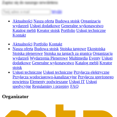
Zapisz się do naszego newslettera
Wyślij
Aktualności
Nasza oferta
Budowa stoisk
Organizacja
wydarzeń
Usługi dodatkowe
Generalne wykonawstwo
Katalog mebli
Kreator stoisk
Portfolio
Usługi techniczne
Kontakt
Aktualności
Portfolio
Kontakt
Nasza oferta
Budowa stoisk
Stoiska targowe
Ekostoiska
Stoiska plenerowe
Stoiska na targach za granicą
Organizacja
wydarzeń
Wydarzenia Plenerowe
Multimedia
Eventy
Usługi
dodatkowe
Generalne wykonawstwo
Katalog mebli
Kreator
stoisk
Usługi techniczne
Usługi techniczne
Przyłącza elektryczne
Przyłącza wodociągowo-kanalizacyjne
Przyłącza sprężonego
powietrza
Elementy podwieszane
Usługi IT
Usługi
spedycyjne
Regulaminy i przepisy
FAQ
Organizator