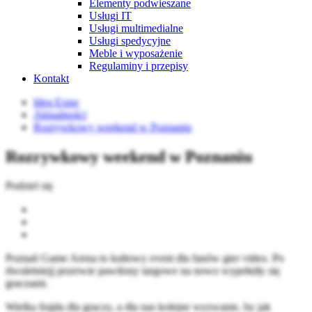
Elementy podwieszane
Usługi IT
Usługi multimedialne
Usługi spedycyjne
Meble i wyposażenie
Regulaminy i przepisy
Kontakt
Idea Expo
Aktualności
Rozrywkowy weekend w Poznaniu
Rozrywkowy weekend w Poznaniu
Podziel się
Poznań Game Arena to kultowy event dla fanów gier video. Po
dwuletniejj przerwie pawilony targowe na nowo wypełniły się
graczami.
Wielka frajda dla graczy, a dla nas kolejne wyzwanie, by jak