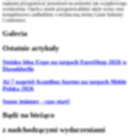
najlepiej przygotować przestrzeń na potrzeby tak wyjątkowego
wydarzenia. Oprócz stoisk przygotowaliśmy także sceny oraz
kompleksowo zadbaliśmy o techniczną stronę Game Industry
Conference.
Galeria
Ostatnie artykuły
Stoisko Idea Expo na targach EuroShop 2026 w
Dusseldorfie
Aż 7 nagród Acanthus Aureus na targach Meble
Polska 2026
Sezon jesienny - czas start!
Bądź na bieżąco
z nadchodzącymi wydarzeniami