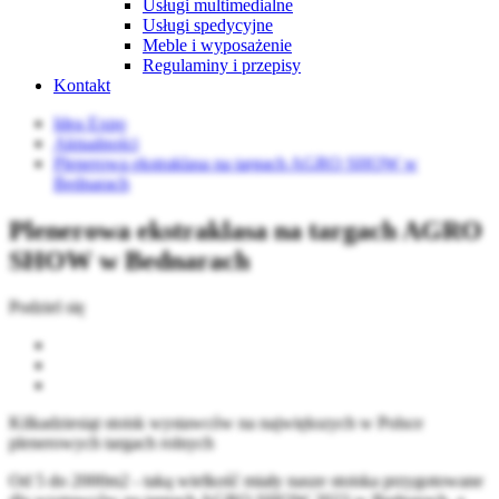
Usługi multimedialne
Usługi spedycyjne
Meble i wyposażenie
Regulaminy i przepisy
Kontakt
Idea Expo
Aktualności
Plenerowa ekstraklasa na targach AGRO SHOW w
Bednarach
Plenerowa ekstraklasa na targach AGRO
SHOW w Bednarach
Podziel się
Kilkadziesiąt stoisk wystawców na największych w Polsce
plenerowych targach rolnych
Od 5 do 2000m2 - taką wielkość miały nasze stoiska przygotowane