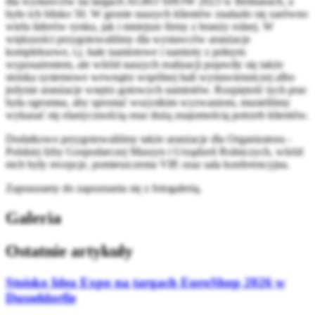
dla wystawców na targach AGRO SHOW 2023 w Bednarach, a
było ich blisko 50. W gronie naszych klientów znalazło się zarówno
wielu liderów rynku, jak i mniejsze firmy z branży rolnej. W
większości przygotowaliśmy dla wystawców aranżacje
kompleksowe, t.j. hale namiotowe i namioty z pełnym
wyposażeniem, ale wśród naszych realizacji pojawiły się także
stoiska systemowe wewnątrz wspólnej hali wystawienniczej albo
jedynie aranżacje wnętrz gotowych namiotów. Rozpiętość tych prac
była ogromna, aby sprostać wszystkim wyzwaniom, musieliśmy
wykazać się elastycznością oraz dużą znajomością potrzeb klientów.
Dodatkowo przygotowaliśmy także aranżacje dla Organizatora -
Polskiej Izby Gospodarczej Maszyn i Urządzeń Rolniczych, wśród
nich były recepcje, pomieszczenia VIP, oraz sala konferencyjna.
Zapraszamy do zapoznania się z fotogalerią.
Galeria
Ostatnie artykuły
Stoisko Idea Expo na targach EuroShop 2026 w
Dusseldorfie