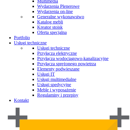
Multimedia
Wydarzenia Plenerowe
Wydarzenia on-line
Generalne wykonawstwo
Katalog mebli
Kreator stoisk
Oferta specjalna
Portfolio
Usługi techniczne
Usługi techniczne
Przyłącza elektryczne
Przyłącza wodociągowo-kanalizacyjne
Przyłącza sprężonego powietrza
Elementy podwieszane
Usługi IT
Usługi multimedialne
Usługi spedycyjne
Meble i wyposażenie
Regulaminy i przepisy
Kontakt