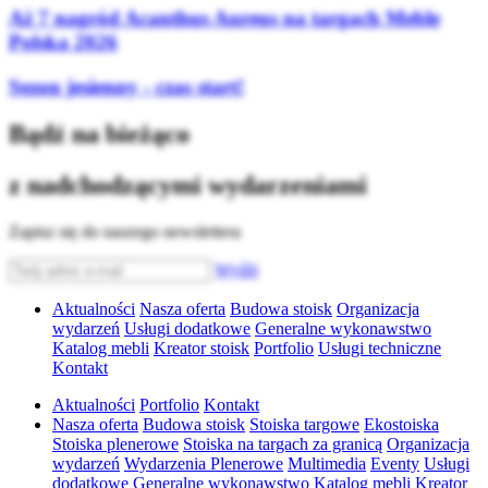
Aż 7 nagród Acanthus Aureus na targach Meble
Polska 2026
Sezon jesienny - czas start!
Bądź na bieżąco
z nadchodzącymi wydarzeniami
Zapisz się do naszego newslettera
Wyślij
Aktualności
Nasza oferta
Budowa stoisk
Organizacja
wydarzeń
Usługi dodatkowe
Generalne wykonawstwo
Katalog mebli
Kreator stoisk
Portfolio
Usługi techniczne
Kontakt
Aktualności
Portfolio
Kontakt
Nasza oferta
Budowa stoisk
Stoiska targowe
Ekostoiska
Stoiska plenerowe
Stoiska na targach za granicą
Organizacja
wydarzeń
Wydarzenia Plenerowe
Multimedia
Eventy
Usługi
dodatkowe
Generalne wykonawstwo
Katalog mebli
Kreator